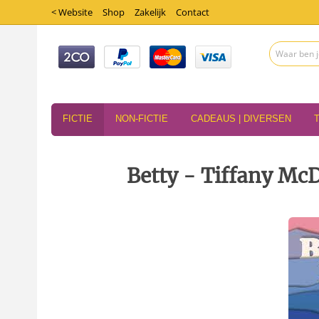
< Website
Shop
Zakelijk
Contact
FICTIE
NON-FICTIE
CADEAUS | DIVERSEN
Betty - Tiffany McD