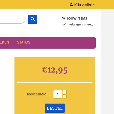
Mijn profiel
JOUW ITEMS
Winkelwagen is leeg
r
OEKEN
STANDS
€
12,95
+
Hoeveelheid:
−
BESTEL