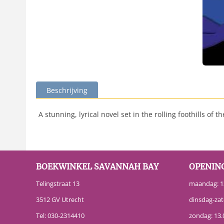
Beschrijving
A stunning, lyrical novel set in the rolling foothills of 
BOEKWINKEL SAVANNAH BAY
OPENIN
Telingstraat 13
maandag: 13
3512 GV Utrecht
dinsdag-zat
Tel:
030-2314410
zondag: 13.