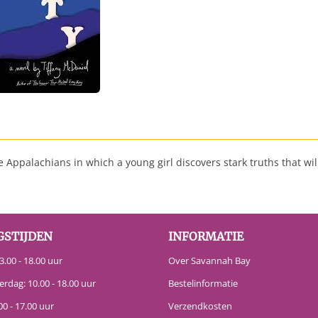
the Appalachians in which a young girl discovers stark truths that will
GSTIJDEN
INFORMATIE
.00 - 18.00 uur
Over Savannah Bay
erdag: 10.00 - 18.00 uur
Bestelinformatie
00 - 17.00 uur
Verzendkosten