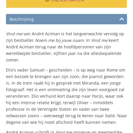
Beschrijving
Vind me
van André Aciman is het langverwachte vervolg op
zijn bestseller
Noem me bij jouw naam
. In
Vind me
keert
André Aciman terug naar de hoofdpersonen van zijn
wereldwijde bestseller, vijftien jaar na die allesbepalende
zomer.
Elio's vader Samuel – gescheiden – is op weg naar Rome om
een bezoek te brengen aan zijn zoon, die pianist geworden
is. In de trein raakt hij in gesprek met Miranda, een jonge
fotograaf. Het is een ontmoeting die zijn leven voorgoed zal
veranderen. Elio verhuist kort daarop naar Parijs, waar ook
hij een intense relatie krijgt, terwijl Oliver – inmiddels
professor in de Verenigde Staten en vader van twee
volwassen zoons – overweegt terug te keren naar Italië. Naar
degene van wie hij nooit afscheid heeft kunnen nemen.
André Aciman schrijft in
Vind me
opnieuw op meesterlijke