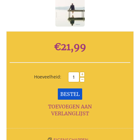
€
21,99
+
Hoeveelheid:
−
BESTEL
TOEVOEGEN AAN
VERLANGLIJST
EIGENSCHAPPEN