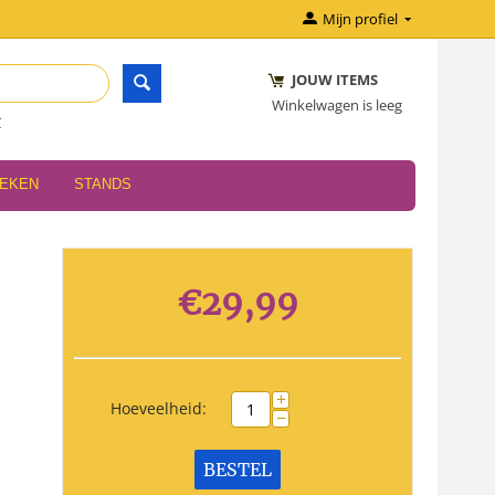
Mijn profiel
JOUW ITEMS
Winkelwagen is leeg
r
OEKEN
STANDS
€
29,99
+
Hoeveelheid:
−
BESTEL