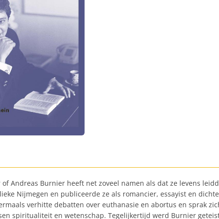
er of Andreas Burnier heeft net zoveel namen als dat ze levens le
olieke Nijmegen en publiceerde ze als romancier, essayist en dicht
rmaals verhitte debatten over euthanasie en abortus en sprak zi
ssen spiritualiteit en wetenschap. Tegelijkertijd werd Burnier get