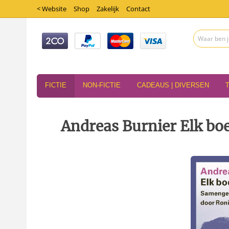
< Website
Shop
Zakelijk
Contact
FICTIE
NON-FICTIE
CADEAUS | DIVERSEN
Andreas Burnier Elk boe