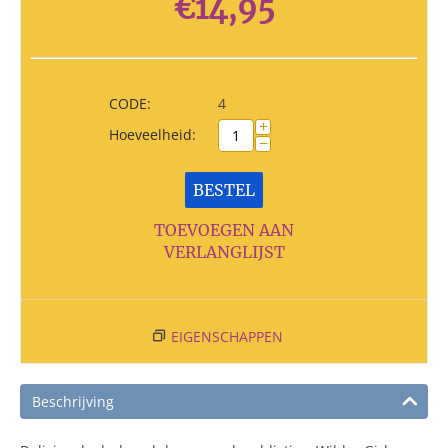
€
14,95
CODE:
4
+
Hoeveelheid:
−
BESTEL
TOEVOEGEN AAN
VERLANGLIJST
EIGENSCHAPPEN
Beschrijving