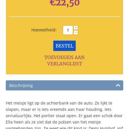
€
22,50
+
Hoeveelheid:
−
BESTEL
TOEVOEGEN AAN
VERLANGLIJST
Beschrijving
Het meisje ligt op de achterbank van de auto. Ze lijkt te
slapen, maar er is iets vreemds aan haar houding. Iets
onnatuurlijks. Het portier staat open. Er gaat een schok door
Ella heen als ze ziet dat de polsen van het meisje
vastgebonden zijn. Ze weet wie dit kind is: Demi Hulshof, vijf