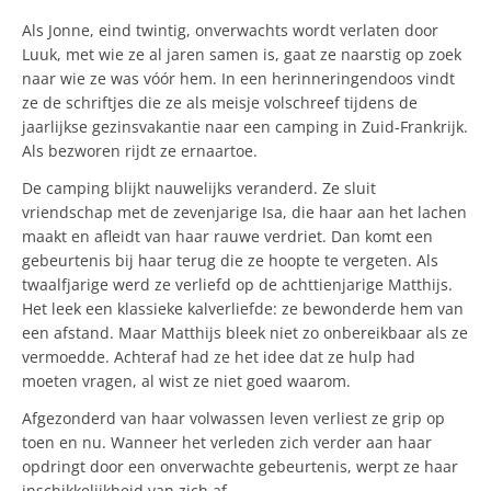
Als Jonne, eind twintig, onverwachts wordt verlaten door
Luuk, met wie ze al jaren samen is, gaat ze naarstig op zoek
naar wie ze was vóór hem. In een herinneringendoos vindt
ze de schriftjes die ze als meisje volschreef tijdens de
jaarlijkse gezinsvakantie naar een camping in Zuid-Frankrijk.
Als bezworen rijdt ze ernaartoe.
De camping blijkt nauwelijks veranderd. Ze sluit
vriendschap met de zevenjarige Isa, die haar aan het lachen
maakt en afleidt van haar rauwe verdriet. Dan komt een
gebeurtenis bij haar terug die ze hoopte te vergeten. Als
twaalfjarige werd ze verliefd op de achttienjarige Matthijs.
Het leek een klassieke kalverliefde: ze bewonderde hem van
een afstand. Maar Matthijs bleek niet zo onbereikbaar als ze
vermoedde. Achteraf had ze het idee dat ze hulp had
moeten vragen, al wist ze niet goed waarom.
Afgezonderd van haar volwassen leven verliest ze grip op
toen en nu. Wanneer het verleden zich verder aan haar
opdringt door een onverwachte gebeurtenis, werpt ze haar
inschikkelijkheid van zich af.