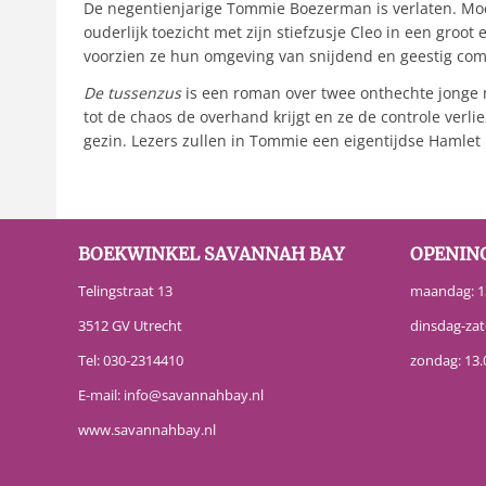
De negentienjarige Tommie Boezerman is verlaten. Moed
ouderlijk toezicht met zijn stiefzusje Cleo in een groo
voorzien ze hun omgeving van snijdend en geestig co
De tussenzus
is een roman over twee onthechte jonge m
tot de chaos de overhand krijgt en ze de controle verl
gezin. Lezers zullen in Tommie een eigentijdse Hamlet 
BOEKWINKEL SAVANNAH BAY
OPENIN
Telingstraat 13
maandag: 13
3512 GV Utrecht
dinsdag-zat
Tel:
030-2314410
zondag: 13.
E-mail:
info@savannahbay.nl
www.savannahbay.nl