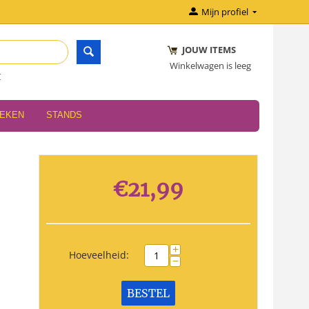
Mijn profiel
JOUW ITEMS
Winkelwagen is leeg
r
OEKEN
STANDS
€
21,99
+
Hoeveelheid:
−
BESTEL