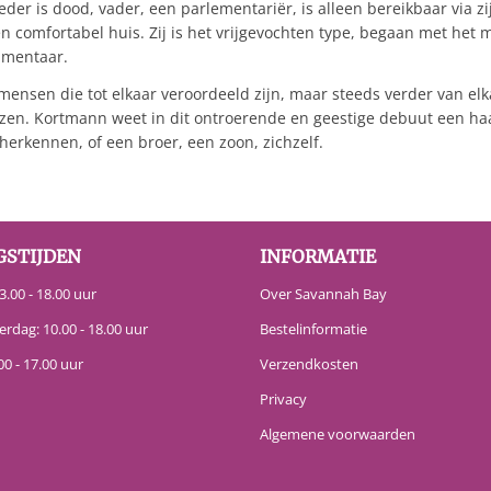
er is dood, vader, een parlementariër, is alleen bereikbaar via z
t en comfortabel huis. Zij is het vrijgevochten type, begaan met h
mmentaar.
ensen die tot elkaar veroordeeld zijn, maar steeds verder van elk
iezen. Kortmann weet in dit ontroerende en geestige debuut een ha
herkennen, of een broer, een zoon, zichzelf.
GSTIJDEN
INFORMATIE
.00 - 18.00 uur
Over Savannah Bay
erdag: 10.00 - 18.00 uur
Bestelinformatie
00 - 17.00 uur
Verzendkosten
Privacy
Algemene voorwaarden