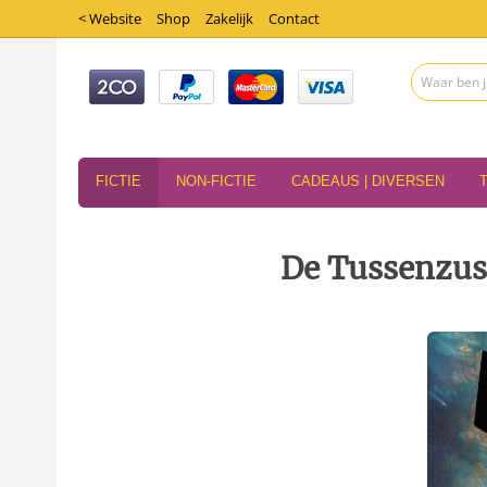
< Website
Shop
Zakelijk
Contact
FICTIE
NON-FICTIE
CADEAUS | DIVERSEN
De Tussenzus