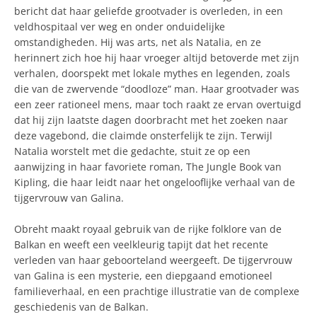
bericht dat haar geliefde grootvader is overleden, in een
veldhospitaal ver weg en onder onduidelijke
omstandigheden. Hij was arts, net als Natalia, en ze
herinnert zich hoe hij haar vroeger altijd betoverde met zijn
verhalen, doorspekt met lokale mythes en legenden, zoals
die van de zwervende “doodloze” man. Haar grootvader was
een zeer rationeel mens, maar toch raakt ze ervan overtuigd
dat hij zijn laatste dagen doorbracht met het zoeken naar
deze vagebond, die claimde onsterfelijk te zijn. Terwijl
Natalia worstelt met die gedachte, stuit ze op een
aanwijzing in haar favoriete roman, The Jungle Book van
Kipling, die haar leidt naar het ongelooflijke verhaal van de
tijgervrouw van Galina.
Obreht maakt royaal gebruik van de rijke folklore van de
Balkan en weeft een veelkleurig tapijt dat het recente
verleden van haar geboorteland weergeeft. De tijgervrouw
van Galina is een mysterie, een diepgaand emotioneel
familieverhaal, en een prachtige illustratie van de complexe
geschiedenis van de Balkan.