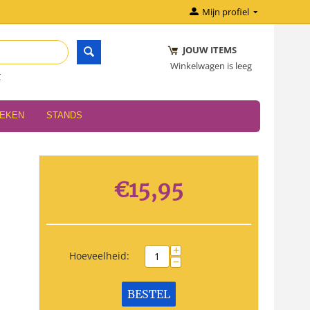
Mijn profiel
JOUW ITEMS
Winkelwagen is leeg
r
OEKEN
STANDS
€
15,95
+
Hoeveelheid:
−
BESTEL