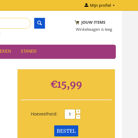
Mijn profiel
JOUW ITEMS
Winkelwagen is leeg
r
OEKEN
STANDS
€
15,99
+
Hoeveelheid:
−
BESTEL