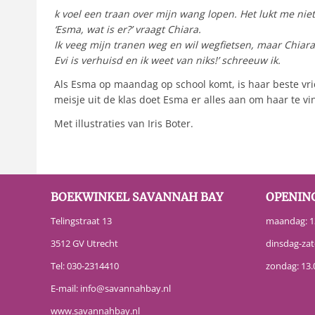
k voel een traan over mijn wang lopen. Het lukt me ni
‘Esma, wat is er?’ vraagt Chiara.
Ik veeg mijn tranen weg en wil wegfietsen, maar Chiara 
Evi is verhuisd en ik weet van niks!’ schreeuw ik.
Als Esma op maandag op school komt, is haar beste vrie
meisje uit de klas doet Esma er alles aan om haar te vi
Met illustraties van Iris Boter.
BOEKWINKEL SAVANNAH BAY
OPENIN
Telingstraat 13
maandag: 13
3512 GV Utrecht
dinsdag-zat
Tel:
030-2314410
zondag: 13.
E-mail:
info@savannahbay.nl
www.savannahbay.nl