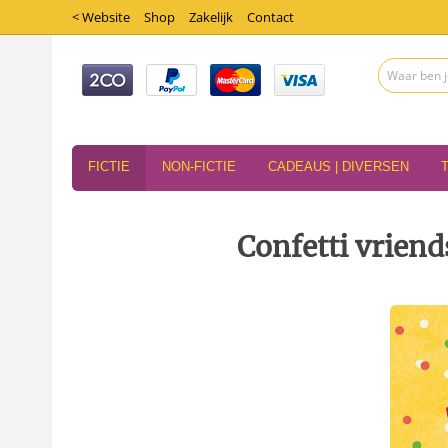
< Website
Shop
Zakelijk
Contact
FICTIE
NON-FICTIE
CADEAUS | DIVERSEN
Confetti vrien