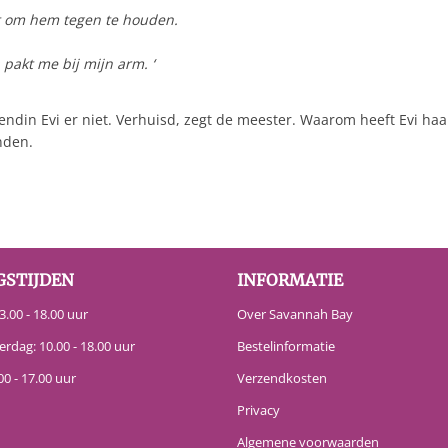
et om hem tegen te houden.
pakt me bij mijn arm. ‘
ndin Evi er niet. Verhuisd, zegt de meester. Waarom heeft Evi haa
nden.
GSTIJDEN
INFORMATIE
.00 - 18.00 uur
Over Savannah Bay
erdag: 10.00 - 18.00 uur
Bestelinformatie
00 - 17.00 uur
Verzendkosten
Privacy
Algemene voorwaarden