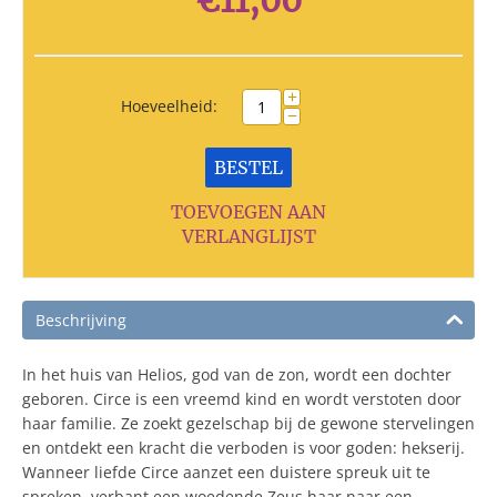
€
11,00
+
Hoeveelheid:
−
BESTEL
TOEVOEGEN AAN
VERLANGLIJST
Beschrijving
In het huis van Helios, god van de zon, wordt een dochter
geboren. Circe is een vreemd kind en wordt verstoten door
haar familie. Ze zoekt gezelschap bij de gewone stervelingen
en ontdekt een kracht die verboden is voor goden: hekserij.
Wanneer liefde Circe aanzet een duistere spreuk uit te
spreken, verbant een woedende Zeus haar naar een