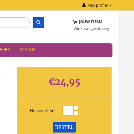
Mijn profiel
JOUW ITEMS
Winkelwagen is leeg
r
OEKEN
STANDS
a
€
24,95
+
Hoeveelheid:
−
BESTEL