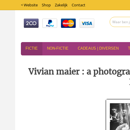
< Website
Shop
Zakelijk
Contact
FICTIE
NON-FICTIE
CADEAUS | DIVERSEN
Vivian maier : a photogra