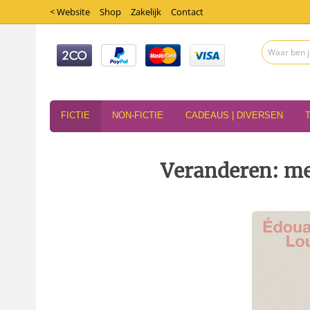
< Website
Shop
Zakelijk
Contact
FICTIE
NON-FICTIE
CADEAUS | DIVERSEN
Veranderen: me