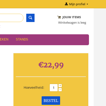
Mijn profiel
JOUW ITEMS
Winkelwagen is leeg
r
OEKEN
STANDS
€
22,99
+
Hoeveelheid:
−
BESTEL