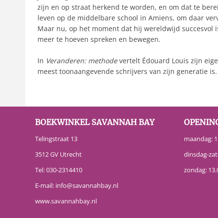
zijn en op straat herkend te worden, en om dat te berei
leven op de middelbare school in Amiens, om daar vervol
Maar nu, op het moment dat hij wereldwijd succesvol is,
meer te hoeven spreken en bewegen.
In
Veranderen: methode
vertelt Édouard Louis zijn eig
meest toonaangevende schrijvers van zijn generatie is.
BOEKWINKEL SAVANNAH BAY
OPENIN
Telingstraat 13
maandag: 13
3512 GV Utrecht
dinsdag-zat
Tel:
030-2314410
zondag: 13.
E-mail:
info@savannahbay.nl
www.savannahbay.nl