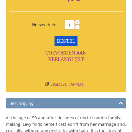
+
Hoeveelheid:
−
BESTEL
TOEVOEGEN AAN
VERLANGLIJST
EIGENSCHAPPEN
Beschrijving
At the age of 50 and after decades of north London family-
making, Levy finds herself cast adrift from her marriage and,
crucially, without any desire to swim back. It is the story of