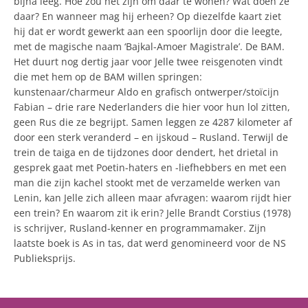
bijna leeg. Hoe zou het zijn om daar te wonen? Wat doen ze
daar? En wanneer mag hij erheen? Op diezelfde kaart ziet
hij dat er wordt gewerkt aan een spoorlijn door die leegte,
met de magische naam ‘Bajkal-Amoer Magistrale’. De BAM.
Het duurt nog dertig jaar voor Jelle twee reisgenoten vindt
die met hem op de BAM willen springen:
kunstenaar/charmeur Aldo en grafisch ontwerper/stoïcijn
Fabian – drie rare Nederlanders die hier voor hun lol zitten,
geen Rus die ze begrijpt. Samen leggen ze 4287 kilometer af
door een sterk veranderd – en ijskoud – Rusland. Terwijl de
trein de taiga en de tijdzones door dendert, het drietal in
gesprek gaat met Poetin-haters en -liefhebbers en met een
man die zijn kachel stookt met de verzamelde werken van
Lenin, kan Jelle zich alleen maar afvragen: waarom rijdt hier
een trein? En waarom zit ik erin? Jelle Brandt Corstius (1978)
is schrijver, Rusland-kenner en programmamaker. Zijn
laatste boek is As in tas, dat werd genomineerd voor de NS
Publieksprijs.