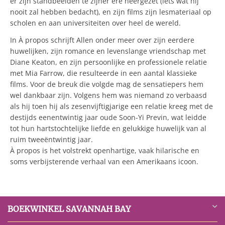
er zijn standbeelden te zijner ere neergezet (iets wat hij
nooit zal hebben bedacht), en zijn films zijn lesmateriaal op
scholen en aan universiteiten over heel de wereld.
In À propos schrijft Allen onder meer over zijn eerdere
huwelijken, zijn romance en levenslange vriendschap met
Diane Keaton, en zijn persoonlijke en professionele relatie
met Mia Farrow, die resulteerde in een aantal klassieke
films. Voor de breuk die volgde mag de sensatiepers hem
wel dankbaar zijn. Volgens hem was niemand zo verbaasd
als hij toen hij als zesenvijftigjarige een relatie kreeg met de
destijds eenentwintig jaar oude Soon-Yi Previn, wat leidde
tot hun hartstochtelijke liefde en gelukkige huwelijk van al
ruim tweeëntwintig jaar.
À propos is het volstrekt openhartige, vaak hilarische en
soms verbijsterende verhaal van een Amerikaans icoon.
BOEKWINKEL SAVANNAH BAY