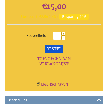
€
15,00
U bespaart:
€
2,50
(
14
%)
Besparing 14%
+
Hoeveelheid:
−
BESTEL
TOEVOEGEN AAN
VERLANGLIJST
EIGENSCHAPPEN
Beschrijving