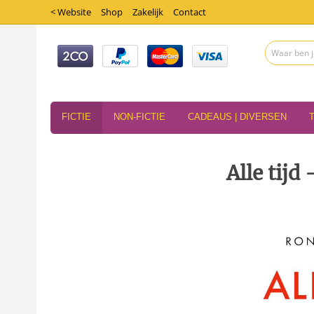
< Website
Shop
Zakelijk
Contact
FICTIE
NON-FICTIE
CADEAUS | DIVERSEN
Alle tijd