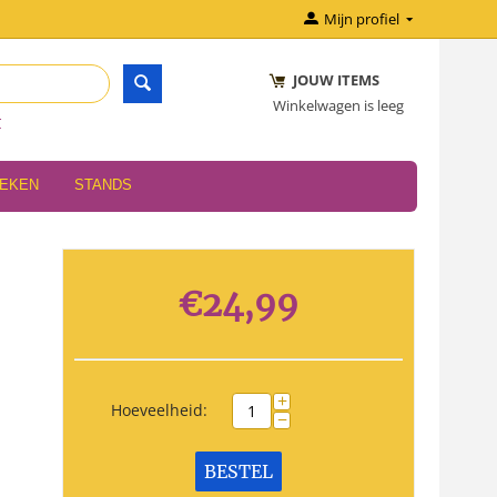
Mijn profiel
JOUW ITEMS
Winkelwagen is leeg
r
OEKEN
STANDS
€
24,99
+
Hoeveelheid:
−
BESTEL