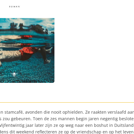
 stamcafé, avonden die nooit ophielden. Ze raakten verslaafd aan
s zou gebeuren. Toen de zes mannen begin jaren negentig besloten
ijfentwintig jaar later zijn ze op weg naar een boshut in Duitsla
dens dit weekend reflecteren ze op de vriendschap en op het leven