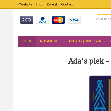
< Website
Shop
Zakelijk
Contact
FICTIE
NON-FICTIE
CADEAUS | DIVERSEN
Ada's plek 