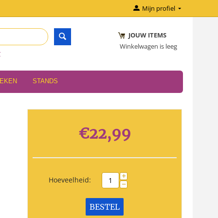
Mijn profiel
JOUW ITEMS
Winkelwagen is leeg
r
OEKEN
STANDS
€
22,99
+
Hoeveelheid:
−
BESTEL