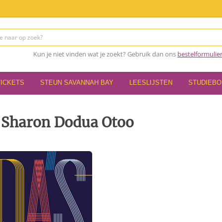
Kun je niet vinden wat je zoekt? Gebruik dan ons
bestelformulie
TICKETS
STEUN SAVANNAH BAY
LEESLIJSTEN
STUDIEB
- Sharon Dodua Otoo