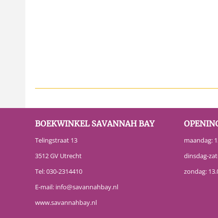
BOEKWINKEL SAVANNAH BAY
OPENIN
Telingstraat 13
maandag: 13
3512 GV Utrecht
dinsdag-zat
Tel:
030-2314410
zondag: 13.
E-mail:
info@savannahbay.nl
www.savannahbay.nl