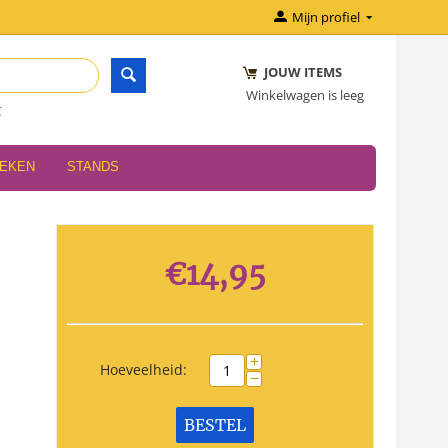
Mijn profiel
JOUW ITEMS
Winkelwagen is leeg
r
OEKEN
STANDS
€
14,95
+
Hoeveelheid:
−
BESTEL