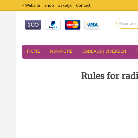
< Website
Shop
Zakelijk
Contact
FICTIE
NON-FICTIE
CADEAUS | DIVERSEN
Rules for rad