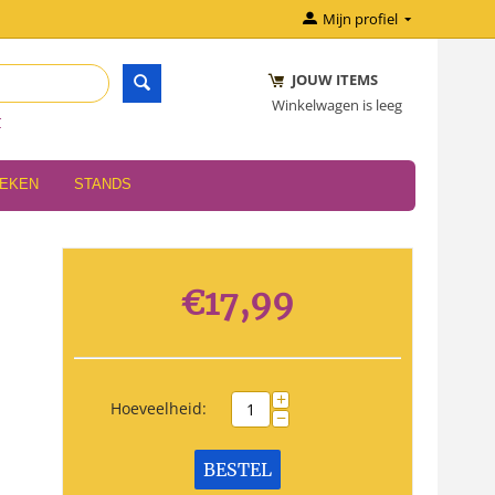
Mijn profiel
JOUW ITEMS
Winkelwagen is leeg
r
OEKEN
STANDS
€
17,99
+
Hoeveelheid:
−
BESTEL