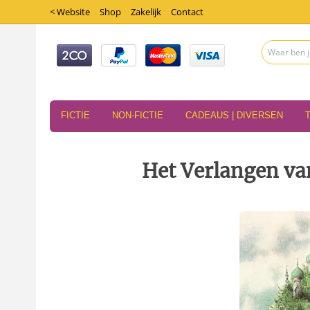
< Website
Shop
Zakelijk
Contact
FICTIE
NON-FICTIE
CADEAUS | DIVERSEN
Het Verlangen va