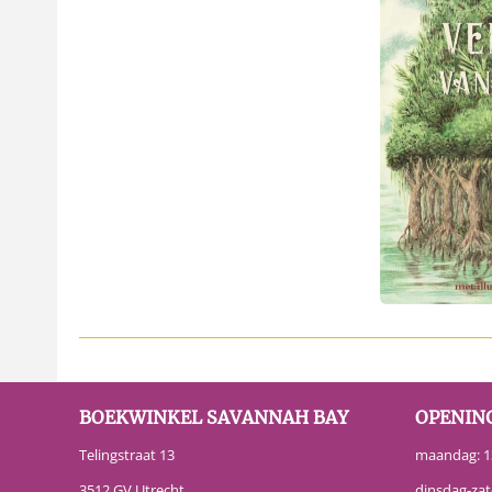
BOEKWINKEL SAVANNAH BAY
OPENIN
Telingstraat 13
maandag: 13
3512 GV Utrecht
dinsdag-zat