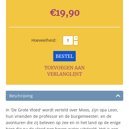
€
19,90
+
Hoeveelheid:
−
BESTEL
TOEVOEGEN AAN
VERLANGLIJST
Beschrijving
In 'De Grote Vloed' wordt verteld over Moos, zijn opa Leon,
hun vrienden de professor en de burgemeester, en de
avonturen die zij beleven op zee en in het land op de enige
berg die na de vloed nog boven water uitsteekt. Het is een