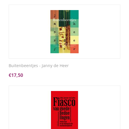
Buitenbeentjes - Janny de Heer
€
17,50