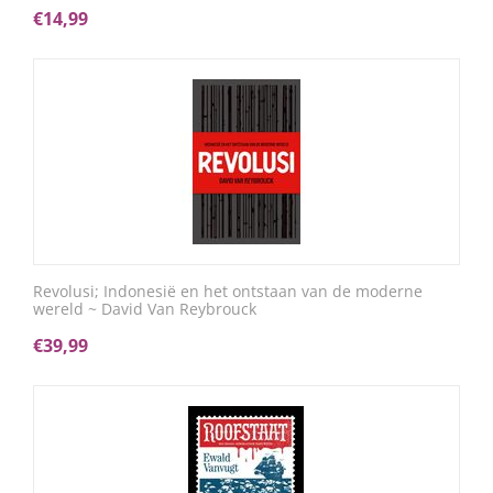
€
14,99
Revolusi; Indonesië en het ontstaan van de moderne
wereld ~ David Van Reybrouck
€
39,99