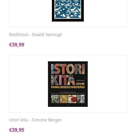
Roofstaat - Ewald Vanvugt
€
39,99
Istori kita - Simone Berger
€
39,95