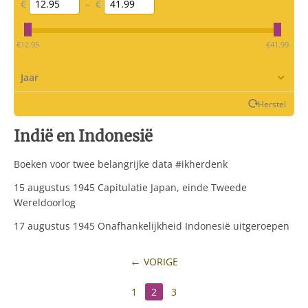
€
–
€
‎€
12.95
‎€
41.99
Jaar
Herstel
Indië en Indonesië
Boeken voor twee belangrijke data #ikherdenk
15 augustus 1945 Capitulatie Japan, einde Tweede
Wereldoorlog
17 augustus 1945 Onafhankelijkheid Indonesië uitgeroepen
VORIGE
1
2
3