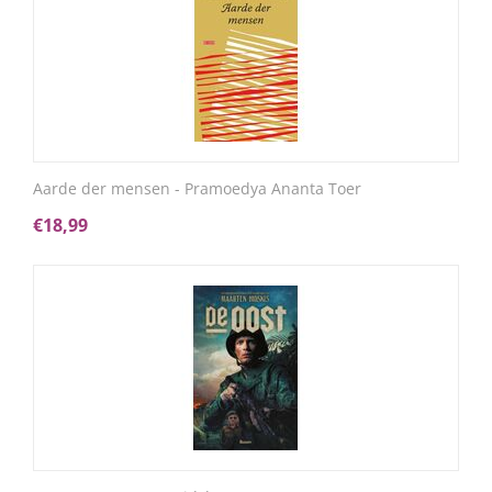
Aarde der mensen - Pramoedya Ananta Toer
€
18,99