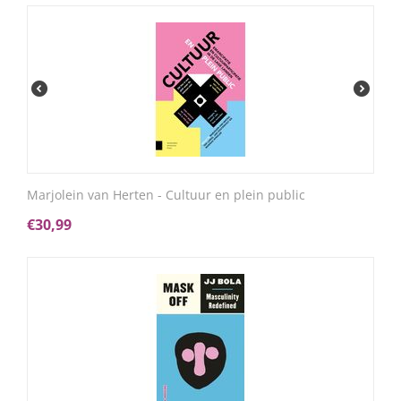
Marjolein van Herten - Cultuur en plein public
€
30,99