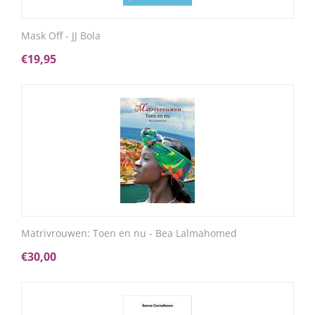
Mask Off - JJ Bola
€
19,95
Matrivrouwen: Toen en nu - Bea Lalmahomed
€
30,00