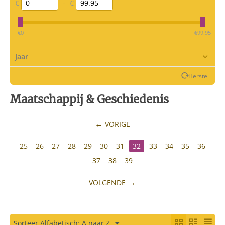
€
–
€
‎€
0
‎€
99.95
Jaar
Herstel
Maatschappij & Geschiedenis
VORIGE
25
26
27
28
29
30
31
32
33
34
35
36
37
38
39
VOLGENDE
Sorteer Alfabetisch: A naar Z