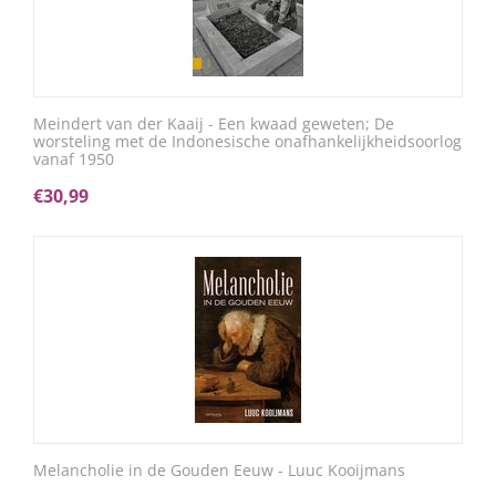
Meindert van der Kaaij - Een kwaad geweten; De
worsteling met de Indonesische onafhankelijkheidsoorlog
vanaf 1950
€
30,99
Melancholie in de Gouden Eeuw - Luuc Kooijmans