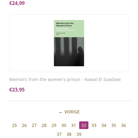
€
24,99
Memoirs from the women's prison - Nawal El Saadawi
€
23,95
VORIGE
25
26
27
28
29
30
31
32
33
34
35
36
37
38
39