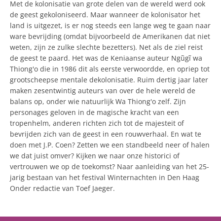
Met de kolonisatie van grote delen van de wereld werd ook
de geest gekoloniseerd. Maar wanneer de kolonisator het
land is uitgezet, is er nog steeds een lange weg te gaan naar
ware bevrijding (omdat bijvoorbeeld de Amerikanen dat niet
weten, zijn ze zulke slechte bezetters). Net als de ziel reist
de geest te paard. Het was de Keniaanse auteur Ngũgĩ wa
Thiong'o die in 1986 dit als eerste verwoordde, en opriep tot
grootscheepse mentale dekolonisatie. Ruim dertig jaar later
maken zesentwintig auteurs van over de hele wereld de
balans op, onder wie natuurlijk Wa Thiong'o zelf. Zijn
personages geloven in de magische kracht van een
tropenhelm, anderen richten zich tot de majesteit of
bevrijden zich van de geest in een rouwverhaal. En wat te
doen met J.P. Coen? Zetten we een standbeeld neer of halen
we dat juist omver? Kijken we naar onze historici of
vertrouwen we op de toekomst? Naar aanleiding van het 25-
jarig bestaan van het festival Winternachten in Den Haag
Onder redactie van Toef Jaeger.