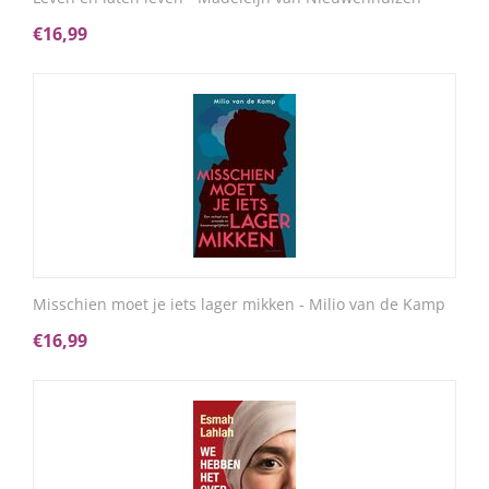
€
16,99
Misschien moet je iets lager mikken - Milio van de Kamp
€
16,99