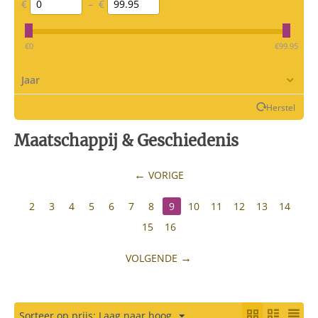
€
–
€
‎€
0
‎€
99.95
Jaar
Herstel
Maatschappij & Geschiedenis
VORIGE
2
3
4
5
6
7
8
9
10
11
12
13
14
15
16
VOLGENDE
Sorteer op prijs: Laag naar hoog