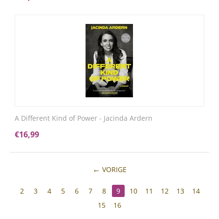
A Different Kind of Power - Jacinda Ardern
€
16,99
VORIGE
2
3
4
5
6
7
8
9
10
11
12
13
14
15
16