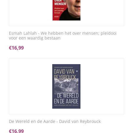
Esmah Lahlah - We hebben het over mensen; pleidooi
voor een waardig bestaan
€
16,99
De Wereld en de Aarde - David van Reybrouck
€
16,99