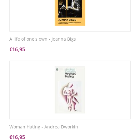
A life of one's own - Joanna Bigs
€
16,95
Woman Hating - Andrea Dworkin
€
16,95