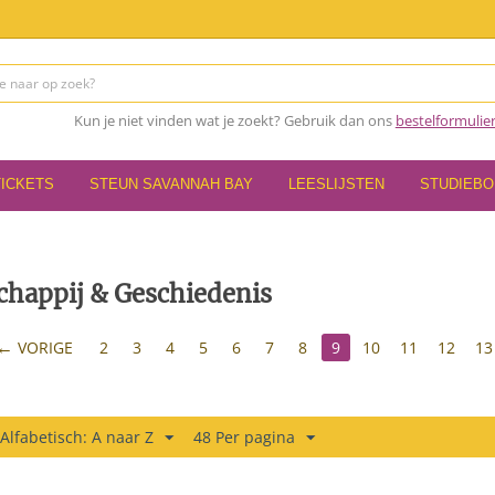
Kun je niet vinden wat je zoekt? Gebruik dan ons
bestelformulie
TICKETS
STEUN SAVANNAH BAY
LEESLIJSTEN
STUDIEB
chappij & Geschiedenis
VORIGE
2
3
4
5
6
7
8
9
10
11
12
13
 Alfabetisch: A naar Z
48 Per pagina