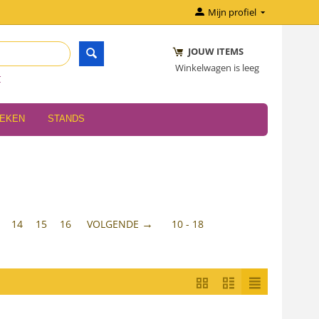
Mijn profiel
JOUW ITEMS
Winkelwagen is leeg
r
OEKEN
STANDS
14
15
16
VOLGENDE
10 - 18