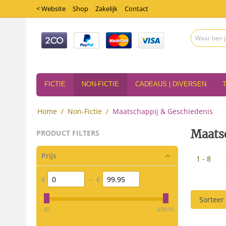
< Website
Shop
Zakelijk
Contact
FICTIE
NON-FICTIE
CADEAUS | DIVERSEN
Home
/
Non-Fictie
/
Maatschappij & Geschiedenis
Maats
PRODUCT FILTERS
Prijs
1 - 8
€
–
€
Sorteer
‎€
0
‎€
99.95