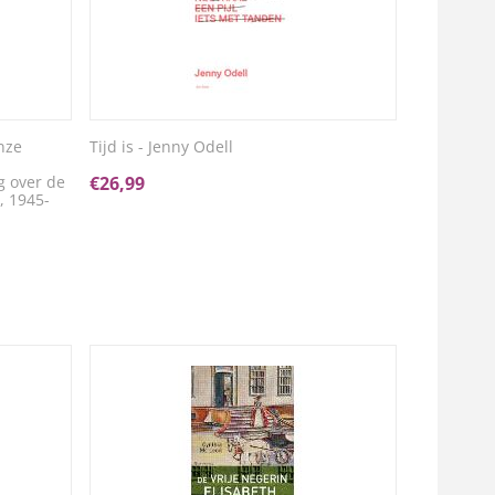
nze
Tijd is - Jenny Odell
g over de
€
26,99
, 1945-