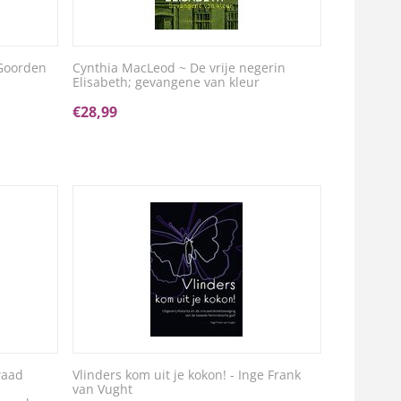
 Goorden
Cynthia MacLeod ~ De vrije negerin
Elisabeth; gevangene van kleur
€
28,99
waad
Vlinders kom uit je kokon! - Inge Frank
van Vught