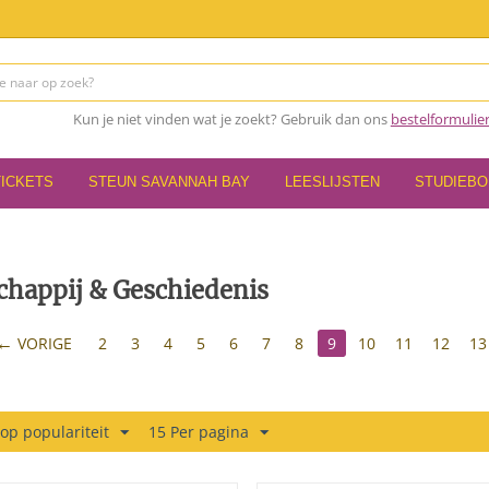
Kun je niet vinden wat je zoekt? Gebruik dan ons
bestelformulie
TICKETS
STEUN SAVANNAH BAY
LEESLIJSTEN
STUDIEB
chappij & Geschiedenis
VORIGE
2
3
4
5
6
7
8
9
10
11
12
13
 op populariteit
15 Per pagina