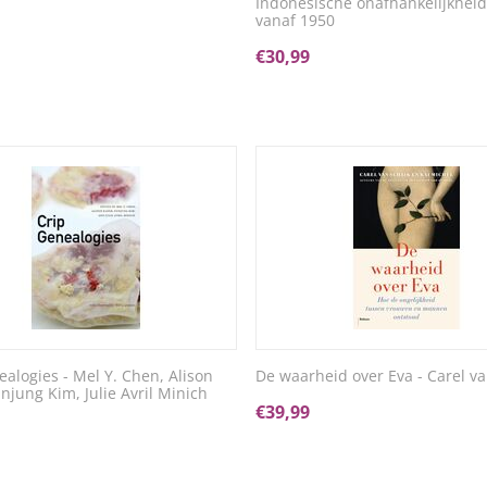
Indonesische onafhankelijkheid
vanaf 1950
€
30,99
ealogies - Mel Y. Chen, Alison
De waarheid over Eva - Carel va
njung Kim, Julie Avril Minich
€
39,99