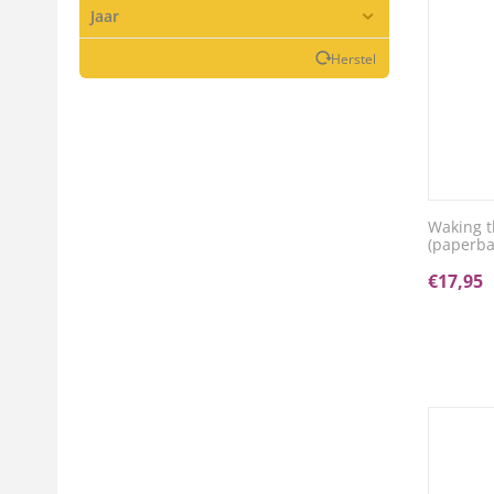
Jaar
Herstel
Waking t
(paperba
€
17,95