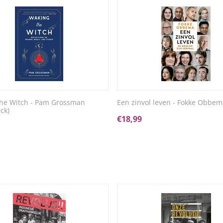
he Witch - Pam Grossman
Een zinvol leven - Fokke Obbem
ck)
€
18,99