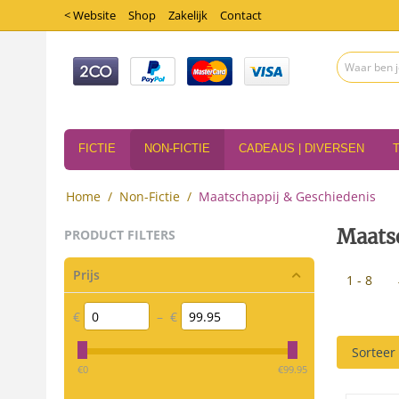
< Website
Shop
Zakelijk
Contact
FICTIE
NON-FICTIE
CADEAUS | DIVERSEN
Home
/
Non-Fictie
/
Maatschappij & Geschiedenis
Maats
PRODUCT FILTERS
Prijs
1 - 8
€
–
€
Sorteer
‎€
0
‎€
99.95