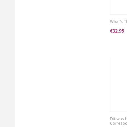
What's T
€
32,95
Dit was 
Corresp