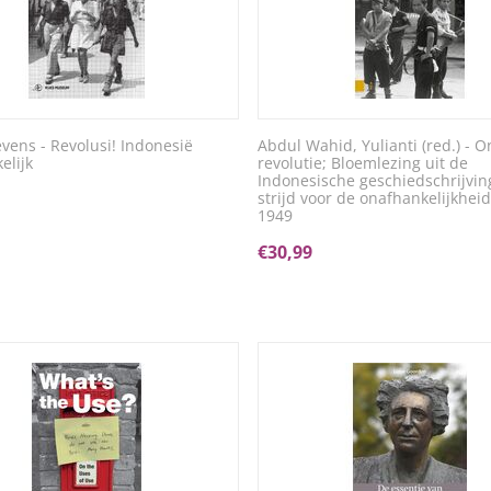
vens - Revolusi! Indonesië
Abdul Wahid, Yulianti (red.) - O
elijk
revolutie; Bloemlezing uit de
Indonesische geschiedschrijvin
strijd voor de onafhankelijkheid
1949
€
30,99