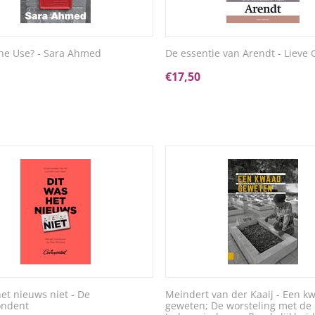
he Use? - Sara Ahmed
De essentie van Arendt - Lieve
€
17,50
het nieuws niet - De
Meindert van der Kaaij - Een k
ondent
geweten; De worsteling met de