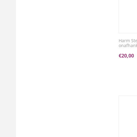
Harm Ste
onafhank
€
20,00