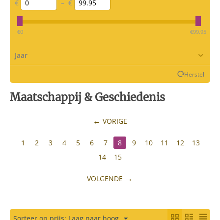
€
–
€
‎€
0
‎€
99.95
Jaar
Herstel
Maatschappij & Geschiedenis
VORIGE
1
2
3
4
5
6
7
8
9
10
11
12
13
14
15
VOLGENDE
Sorteer op prijs: Laag naar hoog