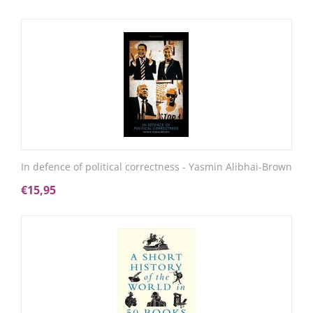
In defence of political correctness - Yasmin Alibhai-Brown
€
15,95