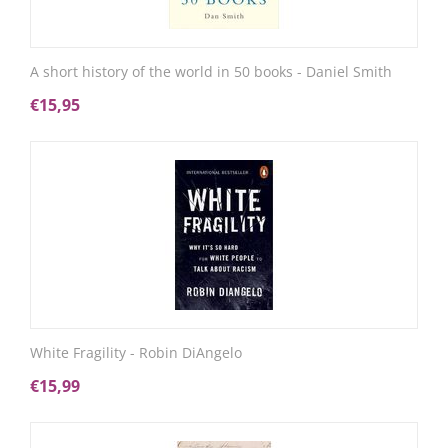
A short history of the world in 50 books - Daniel Smith
€
15,95
White Fragility - Robin DiAngelo
€
15,99