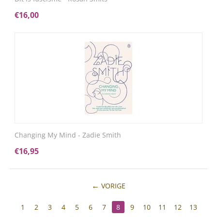
€
16,00
Changing My Mind - Zadie Smith
€
16,95
VORIGE
1
2
3
4
5
6
7
8
9
10
11
12
13