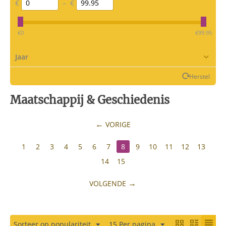
€
–
€
‎€
0
‎€
99.95
Jaar
Herstel
Maatschappij & Geschiedenis
VORIGE
1
2
3
4
5
6
7
8
9
10
11
12
13
14
15
VOLGENDE
Sorteer op populariteit
15 Per pagina