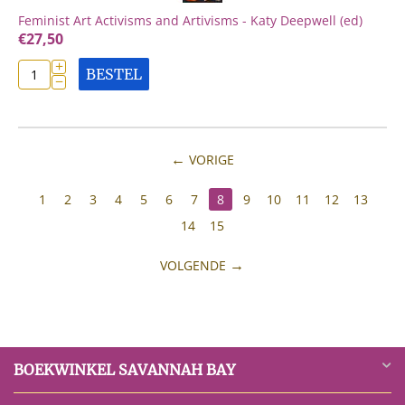
Feminist Art Activisms and Artivisms - Katy Deepwell (ed)
€
27,50
+
BESTEL
−
VORIGE
1
2
3
4
5
6
7
8
9
10
11
12
13
14
15
VOLGENDE
BOEKWINKEL SAVANNAH BAY