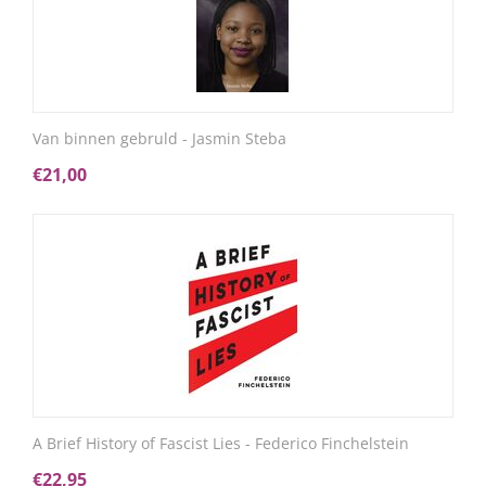
Van binnen gebruld - Jasmin Steba
€
21,00
A Brief History of Fascist Lies - Federico Finchelstein
€
22,95