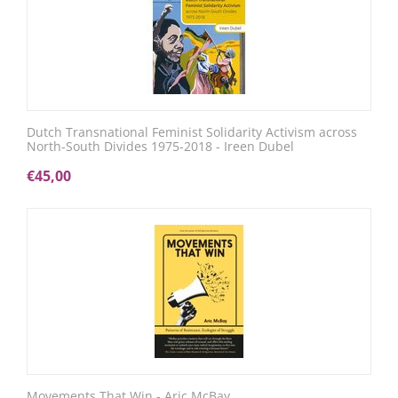
Dutch Transnational Feminist Solidarity Activism across
North-South Divides 1975-2018 - Ireen Dubel
€
45,00
Movements That Win - Aric McBay