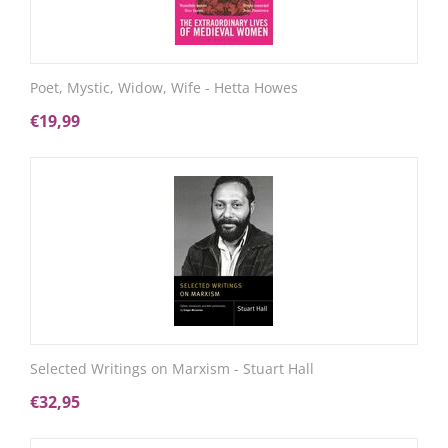
Poet, Mystic, Widow, Wife - Hetta Howes
€
19,99
Selected Writings on Marxism - Stuart Hall
€
32,95