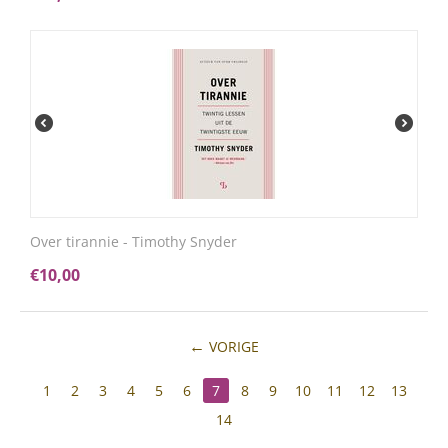
Over tirannie - Timothy Snyder
€
10,00
VORIGE
1
2
3
4
5
6
7
8
9
10
11
12
13
14