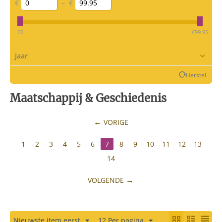
€
–
€
‎€
0
‎€
99.95
Jaar
Herstel
Maatschappij & Geschiedenis
VORIGE
1
2
3
4
5
6
7
8
9
10
11
12
13
14
VOLGENDE
Nieuwste item eerst
12 Per pagina