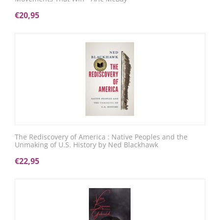
€
20,95
The Rediscovery of America : Native Peoples and the
Unmaking of U.S. History by Ned Blackhawk
€
22,95