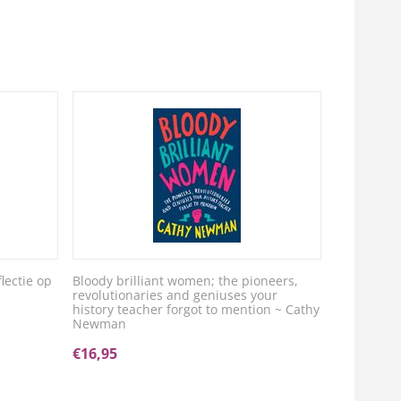
lectie op
Bloody brilliant women; the pioneers,
revolutionaries and geniuses your
history teacher forgot to mention ~ Cathy
Newman
€
16,95