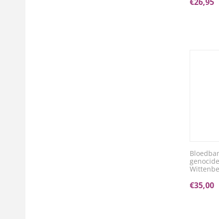
€
26,95
Bloedban
genocide
Wittenbe
€
35,00