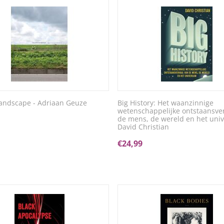
Landscape - Adriaan Geuze
Big History: Het waanzinnige
wetenschappelijke ontstaansve
de mens, de wereld en het uni
David Christian
€
24,99