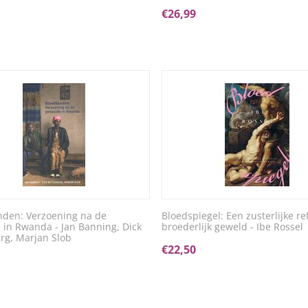
€
26,99
den: Verzoening na de
Bloedspiegel: Een zusterlijke ref
 in Rwanda - Jan Banning, Dick
broederlijk geweld - Ibe Rossel
rg, Marjan Slob
€
22,50