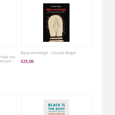
Bijna vernietigd - Claudia Biegel
rhaal van
versum -
€
25,00