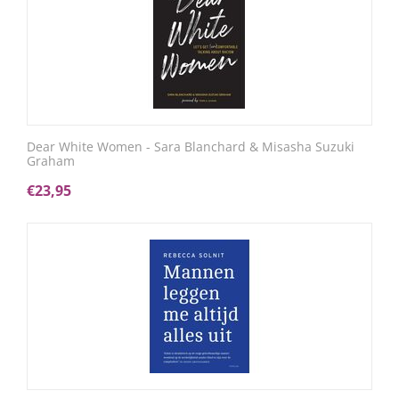
Dear White Women - Sara Blanchard & Misasha Suzuki
Graham
€
23,95