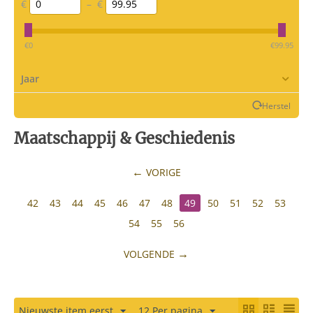
€
–
€
‎€
0
‎€
99.95
Jaar
Herstel
Maatschappij & Geschiedenis
VORIGE
42
43
44
45
46
47
48
49
50
51
52
53
54
55
56
VOLGENDE
Nieuwste item eerst
12 Per pagina