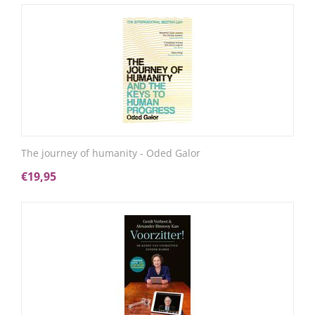
The journey of humanity - Oded Galor
€
19,95