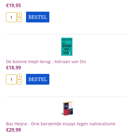
€
19,95
+
BESTEL
−
De kolonie mept terug - Adriaan van Dis
€
18,99
+
BESTEL
−
Bas Heijne - Drie beroemde essays tegen nationalisme
€
29,99