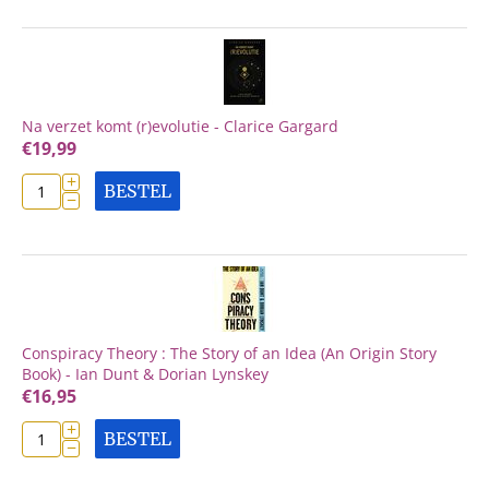
Na verzet komt (r)evolutie - Clarice Gargard
€
19,99
+
BESTEL
−
Conspiracy Theory : The Story of an Idea (An Origin Story
Book) - Ian Dunt & Dorian Lynskey
€
16,95
+
BESTEL
−