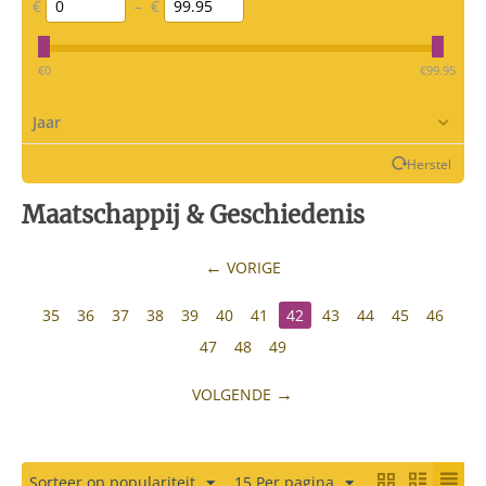
€
–
€
‎€
0
‎€
99.95
Jaar
Herstel
Maatschappij & Geschiedenis
VORIGE
35
36
37
38
39
40
41
42
43
44
45
46
47
48
49
VOLGENDE
Sorteer op populariteit
15 Per pagina