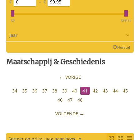
€
–
€
‎€
0
‎€
99.95
Jaar
Herstel
Maatschappij & Geschiedenis
VORIGE
34
35
36
37
38
39
40
41
42
43
44
45
46
47
48
VOLGENDE
Sorteer op prijs: Laag naar hoog