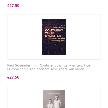
€
27,50
Paul Schenderling - Continent van de kwaliteit. Hoe
Europa een eigen economische koers kan varen
€
27,50