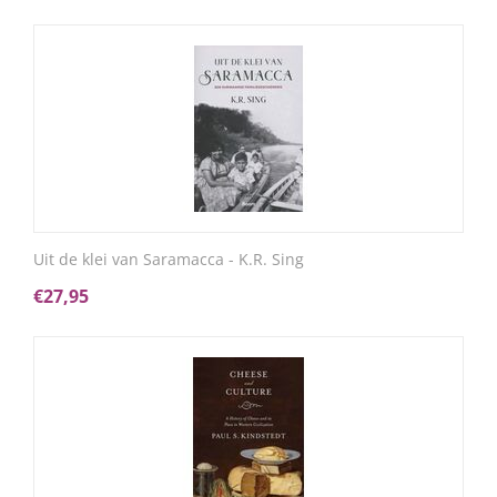
Uit de klei van Saramacca - K.R. Sing
€
27,95