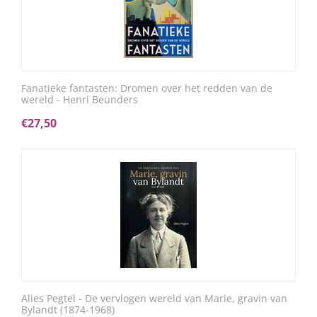
Fanatieke fantasten: Dromen over het redden van de
wereld - Henri Beunders
€
27,50
Alies Pegtel - De vervlogen wereld van Marie, gravin van
Bylandt (1874-1968)