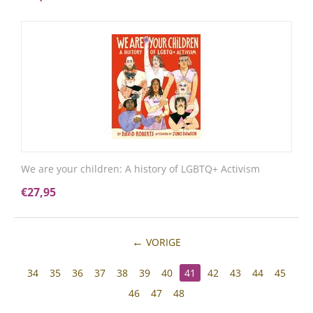
We are your children: A history of LGBTQ+ Activism
€
27,95
VORIGE
34
35
36
37
38
39
40
41
42
43
44
45
46
47
48