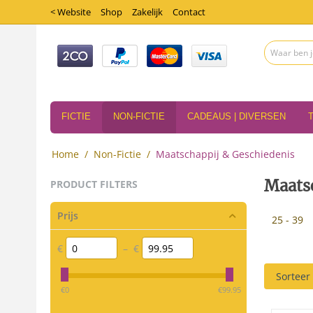
< Website
Shop
Zakelijk
Contact
FICTIE
NON-FICTIE
CADEAUS | DIVERSEN
Home
/
Non-Fictie
/
Maatschappij & Geschiedenis
Maats
PRODUCT FILTERS
Prijs
25 - 39
€
–
€
Sorteer 
‎€
0
‎€
99.95