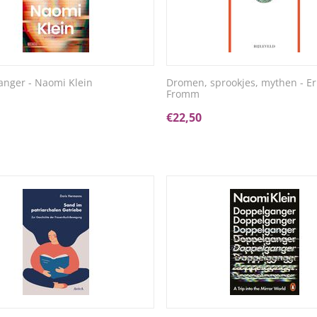
nger - Naomi Klein
Dromen, sprookjes, mythen - Er
Fromm
€
22,50