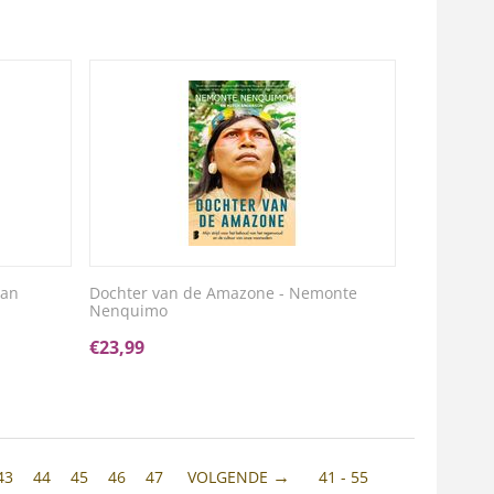
van
Dochter van de Amazone - Nemonte
Nenquimo
€
23,99
43
44
45
46
47
VOLGENDE
41 - 55