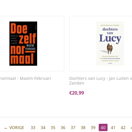
 normaal - Maxim Februari
Dochters van Lucy - Jan Luiten 
Zanden
€
20,99
VORIGE
33
34
35
36
37
38
39
40
41
42