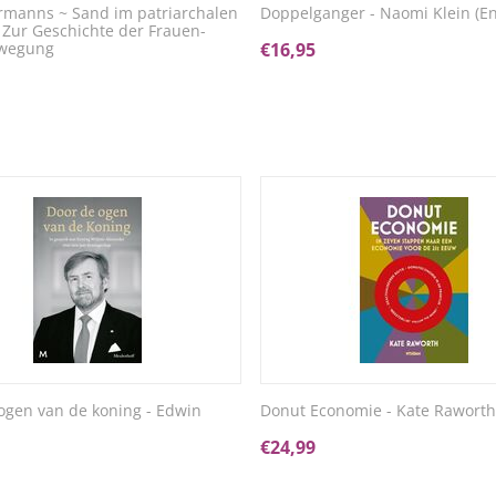
rmanns ~ Sand im patriarchalen
Doppelganger - Naomi Klein (En
 Zur Geschichte der Frauen-
wegung
€
16,95
ogen van de koning - Edwin
Donut Economie - Kate Raworth
€
24,99