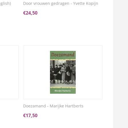
glish)
Door vrouwen gedragen - Yvette Kopijn
€
24,50
Doezamand - Marijke Hartberts
€
17,50