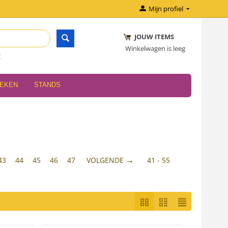
Mijn profiel
JOUW ITEMS
Winkelwagen is leeg
r
OEKEN
STANDS
43
44
45
46
47
VOLGENDE
41 - 55