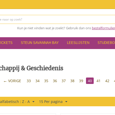
Kun je niet vinden wat je zoekt? Gebruik dan ons
bestelformulie
TICKETS
STEUN SAVANNAH BAY
LEESLIJSTEN
STUDIEB
chappij & Geschiedenis
VORIGE
33
34
35
36
37
38
39
40
41
42
alfabetisch : Z - A
15 Per pagina