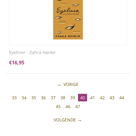
Eyeliner - Zahra Hankir
€
16,95
VORIGE
33
34
35
36
37
38
39
40
41
42
43
44
45
46
47
VOLGENDE