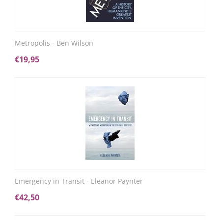
Metropolis - Ben Wilson
€
19,95
Emergency in Transit - Eleanor Paynter
€
42,50