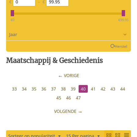
€
–
€
‎€
0
‎€
99.95
Jaar
Herstel
Maatschappij & Geschiedenis
VORIGE
33
34
35
36
37
38
39
40
41
42
43
44
45
46
47
VOLGENDE
Sorteer op populariteit
15 Per pagina