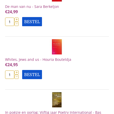
De man van nu - Sara Berkeljon
€
24,99
+
BESTEL
−
Whites, Jews and us - Houria Bouteldja
€
24,95
+
BESTEL
−
In poëzie en oorlog: Vijftig jaar Poetry International - Bas