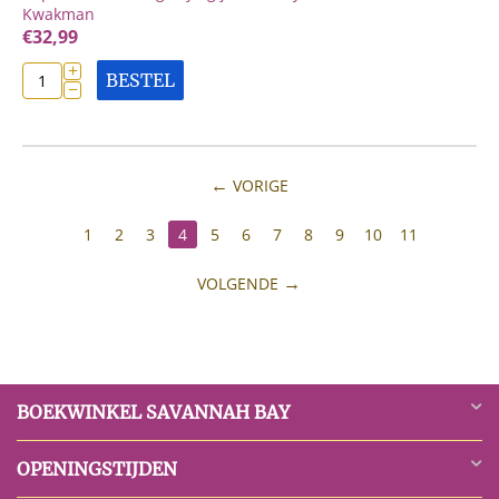
Kwakman
€
32,99
+
BESTEL
−
VORIGE
1
2
3
4
5
6
7
8
9
10
11
VOLGENDE
BOEKWINKEL SAVANNAH BAY
OPENINGSTIJDEN