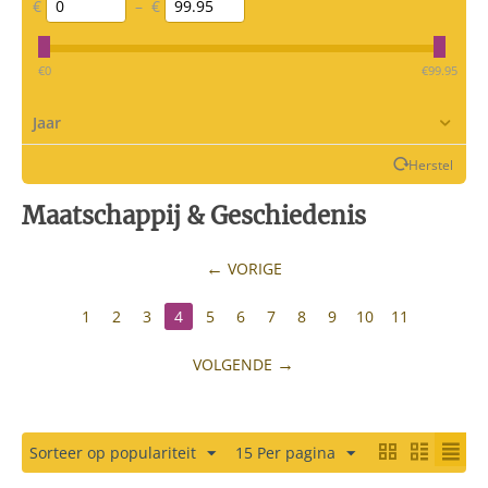
€
–
€
‎€
0
‎€
99.95
Jaar
Herstel
Maatschappij & Geschiedenis
VORIGE
1
2
3
4
5
6
7
8
9
10
11
VOLGENDE
Sorteer op populariteit
15 Per pagina