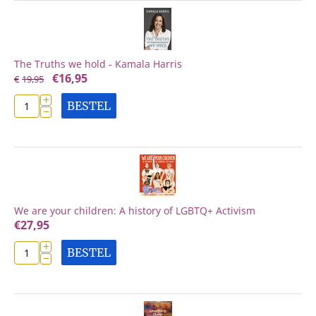
The Truths we hold - Kamala Harris
€
16,95
€
19,95
+
BESTEL
−
We are your children: A history of LGBTQ+ Activism
€
27,95
+
BESTEL
−