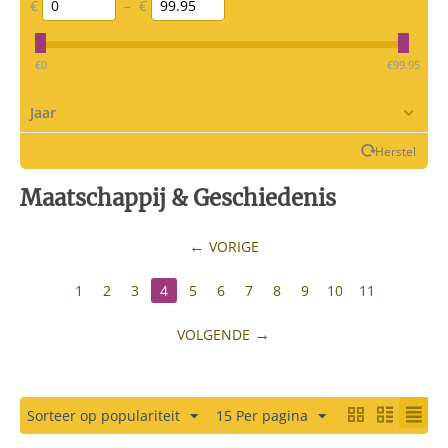
€
–
€
‎€
0
‎€
99.95
Jaar
Herstel
Maatschappij & Geschiedenis
VORIGE
1
2
3
4
5
6
7
8
9
10
11
VOLGENDE
Sorteer op populariteit
15 Per pagina