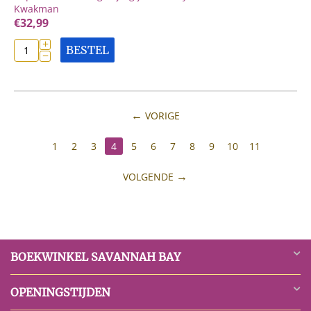
Kwakman
€
32,99
+
BESTEL
−
VORIGE
1
2
3
4
5
6
7
8
9
10
11
VOLGENDE
BOEKWINKEL SAVANNAH BAY
OPENINGSTIJDEN