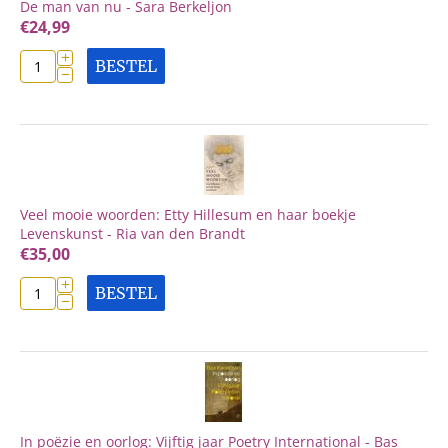
De man van nu - Sara Berkeljon
€
24,99
+
BESTEL
−
Veel mooie woorden: Etty Hillesum en haar boekje
Levenskunst - Ria van den Brandt
€
35,00
+
BESTEL
−
In poëzie en oorlog: Vijftig jaar Poetry International - Bas