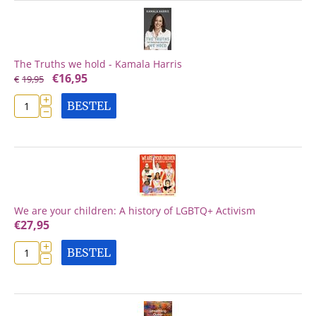
The Truths we hold - Kamala Harris
€
16,95
€
19,95
+
BESTEL
−
We are your children: A history of LGBTQ+ Activism
€
27,95
+
BESTEL
−