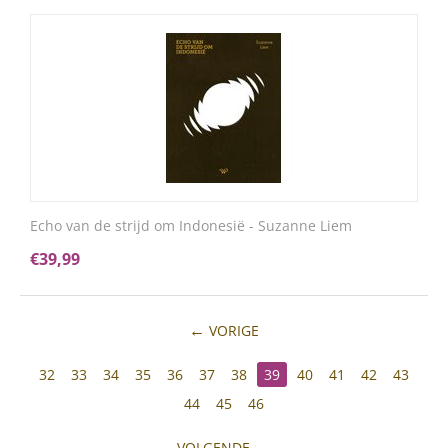
Echo van de strijd om Indonesië - Suzanne Liem
€
39,99
VORIGE
32
33
34
35
36
37
38
39
40
41
42
43
44
45
46
VOLGENDE