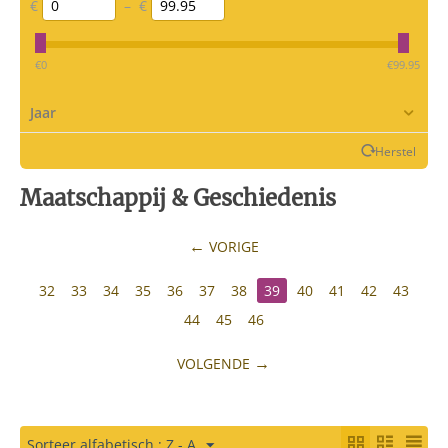
€
–
€
‎€
0
‎€
99.95
Jaar
Herstel
Maatschappij & Geschiedenis
VORIGE
32
33
34
35
36
37
38
39
40
41
42
43
44
45
46
VOLGENDE
Sorteer alfabetisch : Z - A