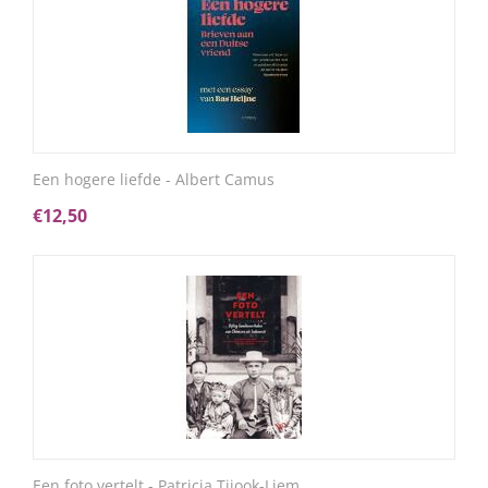
Een hogere liefde - Albert Camus
€
12,50
Een foto vertelt - Patricia Tjiook-Liem