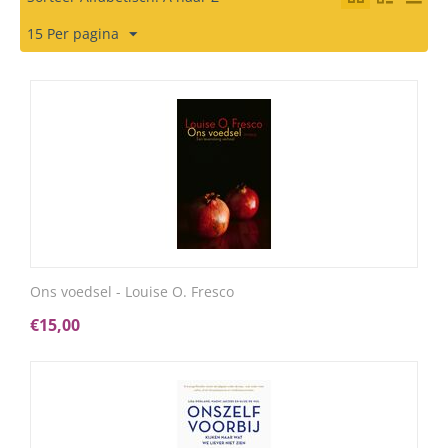
15 Per pagina
Ons voedsel - Louise O. Fresco
€
15,00