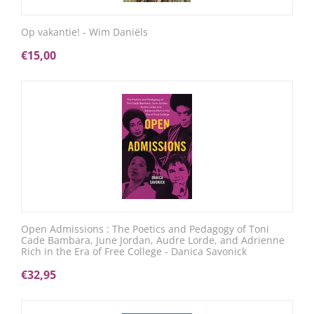
Op vakantie! - Wim Daniëls
€
15,00
Open Admissions : The Poetics and Pedagogy of Toni
Cade Bambara, June Jordan, Audre Lorde, and Adrienne
Rich in the Era of Free College - Danica Savonick
€
32,95