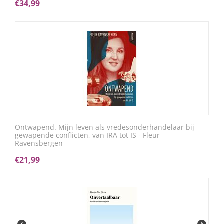
€
34,99
Ontwapend. Mijn leven als vredesonderhandelaar bij
gewapende conflicten, van IRA tot IS - Fleur
Ravensbergen
€
21,99