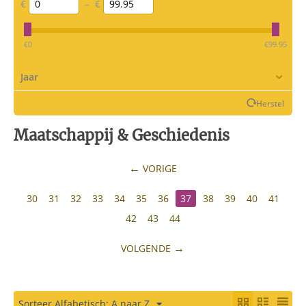
€
–
€
‎€
0
‎€
99.95
Jaar
Herstel
Maatschappij & Geschiedenis
VORIGE
30
31
32
33
34
35
36
37
38
39
40
41
42
43
44
VOLGENDE
Sorteer Alfabetisch: A naar Z