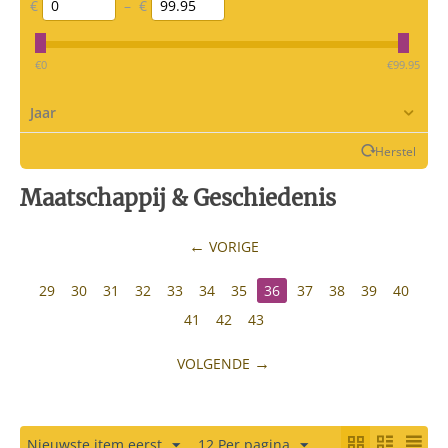
€
–
€
‎€
0
‎€
99.95
Jaar
Herstel
Maatschappij & Geschiedenis
VORIGE
29
30
31
32
33
34
35
36
37
38
39
40
41
42
43
VOLGENDE
Nieuwste item eerst
12 Per pagina