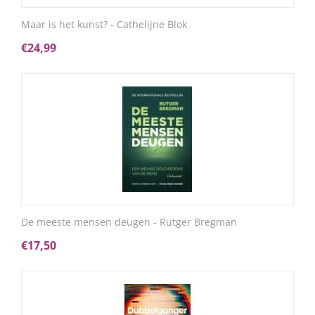
Maar is het kunst? - Cathelijne Blok
€
24,99
De meeste mensen deugen - Rutger Bregman
€
17,50