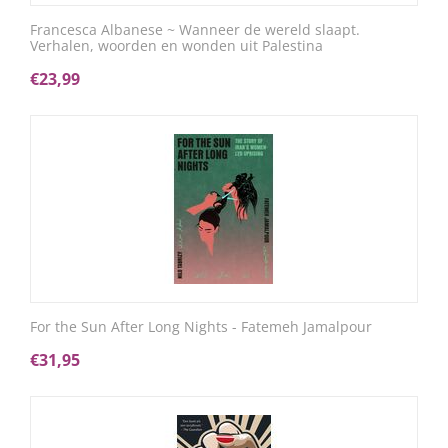
Francesca Albanese ~ Wanneer de wereld slaapt.
Verhalen, woorden en wonden uit Palestina
€
23,99
For the Sun After Long Nights - Fatemeh Jamalpour
€
31,95