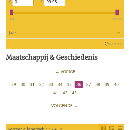
€
–
€
‎€
0
‎€
99.95
Jaar
Herstel
Maatschappij & Geschiedenis
VORIGE
29
30
31
32
33
34
35
36
37
38
39
40
41
42
43
VOLGENDE
Sorteer alfabetisch : Z - A