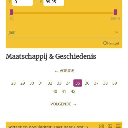
€
–
€
‎€
0
‎€
99.95
Jaar
Herstel
Maatschappij & Geschiedenis
VORIGE
28
29
30
31
32
33
34
35
36
37
38
39
40
41
42
VOLGENDE
Sorteer op populariteit: Laag naar Hoog