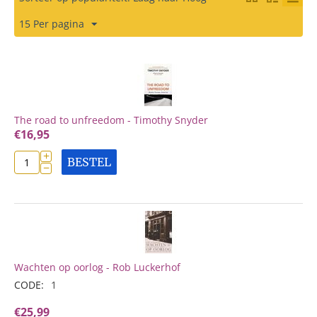
15 Per pagina
The road to unfreedom - Timothy Snyder
€
16,95
+
BESTEL
−
Wachten op oorlog - Rob Luckerhof
CODE:
1
€
25,99