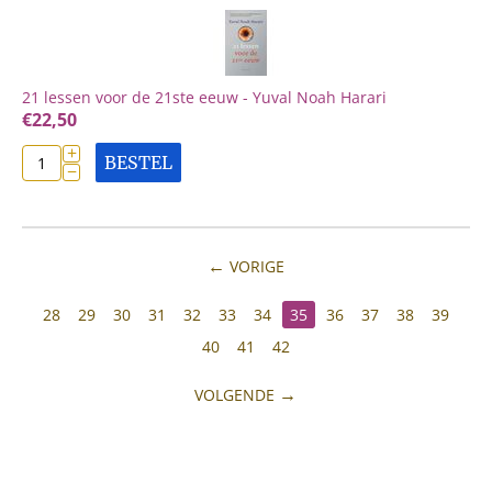
21 lessen voor de 21ste eeuw - Yuval Noah Harari
€
22,50
+
BESTEL
−
VORIGE
28
29
30
31
32
33
34
35
36
37
38
39
40
41
42
VOLGENDE