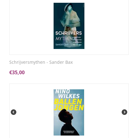
Schrijversmythen - Sander Bax
€
35,00