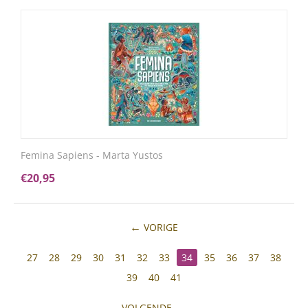
Femina Sapiens - Marta Yustos
€
20,95
VORIGE
27
28
29
30
31
32
33
34
35
36
37
38
39
40
41
VOLGENDE