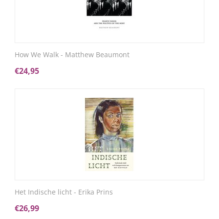
How We Walk - Matthew Beaumont
€
24,95
Het Indische licht - Erika Prins
€
26,99