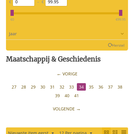
€
–
€
‎€
0
‎€
99.95
Jaar
Herstel
Maatschappij & Geschiedenis
VORIGE
27
28
29
30
31
32
33
34
35
36
37
38
39
40
41
VOLGENDE
Nieuwste item eerst
12 Per pagina