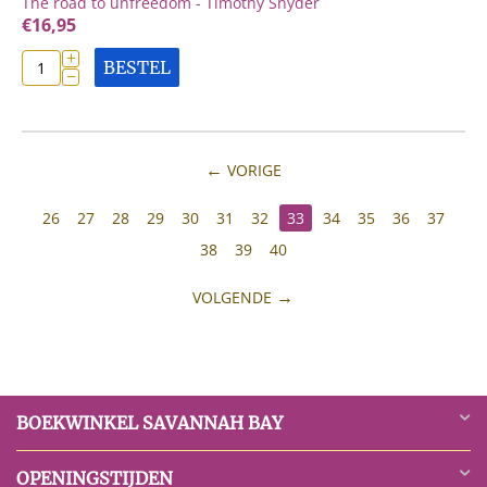
The road to unfreedom - Timothy Snyder
€
16,95
+
BESTEL
−
VORIGE
26
27
28
29
30
31
32
33
34
35
36
37
38
39
40
VOLGENDE
BOEKWINKEL SAVANNAH BAY
OPENINGSTIJDEN