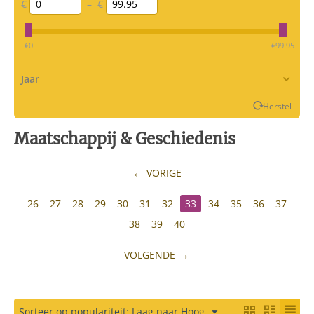
€
–
€
‎€
0
‎€
99.95
Jaar
Herstel
Maatschappij & Geschiedenis
VORIGE
26
27
28
29
30
31
32
33
34
35
36
37
38
39
40
VOLGENDE
Sorteer op populariteit: Laag naar Hoog