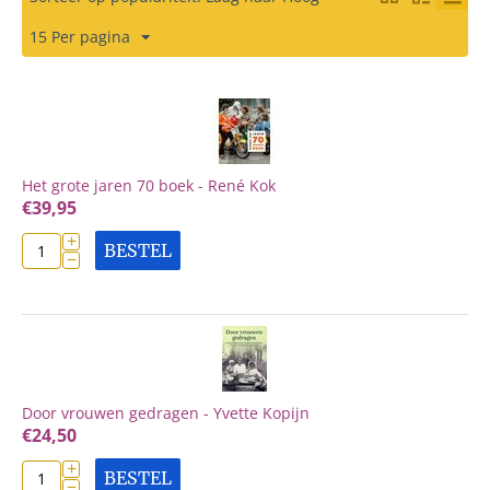
15 Per pagina
Het grote jaren 70 boek - René Kok
€
39,95
+
BESTEL
−
Door vrouwen gedragen - Yvette Kopijn
€
24,50
+
BESTEL
−