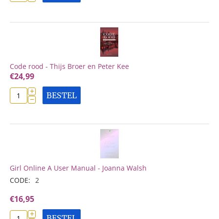
Code rood - Thijs Broer en Peter Kee
€
24,99
+
BESTEL
−
Girl Online A User Manual - Joanna Walsh
CODE:
2
€
16,95
+
BESTEL