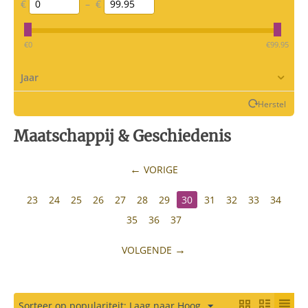
€
–
€
‎€
0
‎€
99.95
Jaar
Herstel
Maatschappij & Geschiedenis
VORIGE
23
24
25
26
27
28
29
30
31
32
33
34
35
36
37
VOLGENDE
Sorteer op populariteit: Laag naar Hoog