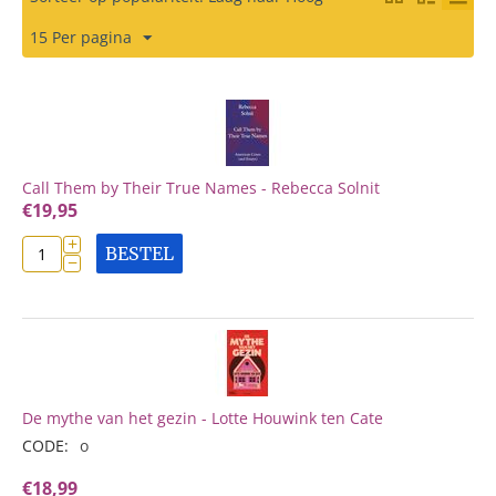
15 Per pagina
Call Them by Their True Names - Rebecca Solnit
€
19,95
+
BESTEL
−
De mythe van het gezin - Lotte Houwink ten Cate
CODE:
o
€
18,99