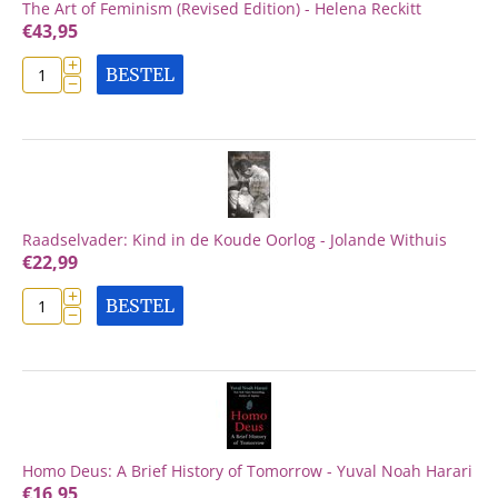
The Art of Feminism (Revised Edition) - Helena Reckitt
€
43,95
+
BESTEL
−
Raadselvader: Kind in de Koude Oorlog - Jolande Withuis
€
22,99
+
BESTEL
−
Homo Deus: A Brief History of Tomorrow - Yuval Noah Harari
€
16,95