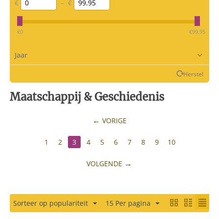
€
–
€
‎€
0
‎€
99.95
Jaar
Herstel
Maatschappij & Geschiedenis
VORIGE
1
2
3
4
5
6
7
8
9
10
VOLGENDE
Sorteer op populariteit
15 Per pagina