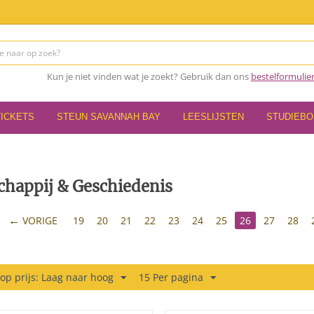
Kun je niet vinden wat je zoekt? Gebruik dan ons
bestelformulie
TICKETS
STEUN SAVANNAH BAY
LEESLIJSTEN
STUDIEB
chappij & Geschiedenis
VORIGE
19
20
21
22
23
24
25
26
27
28
 op prijs: Laag naar hoog
15 Per pagina