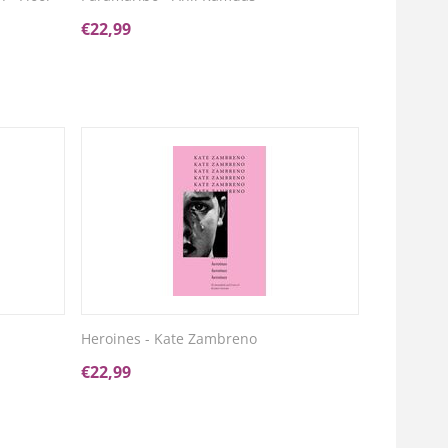
€
22,99
Heroines - Kate Zambreno
€
22,99