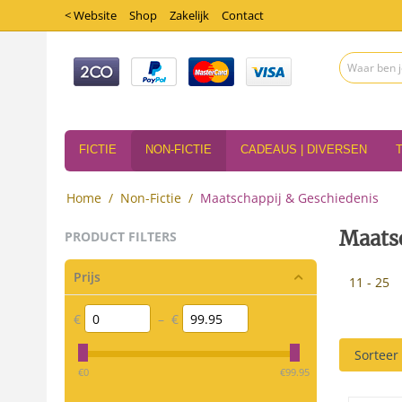
< Website
Shop
Zakelijk
Contact
FICTIE
NON-FICTIE
CADEAUS | DIVERSEN
Home
/
Non-Fictie
/
Maatschappij & Geschiedenis
Maats
PRODUCT FILTERS
Prijs
11 - 25
€
–
€
Sorteer
‎€
0
‎€
99.95