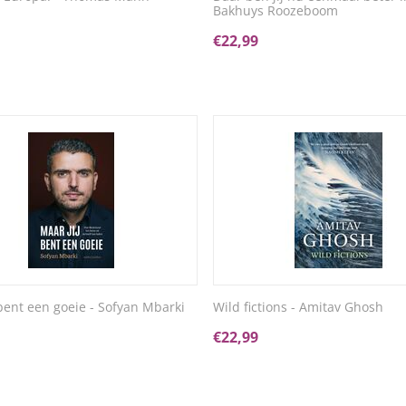
Bakhuys Roozeboom
€
22,99
 bent een goeie - Sofyan Mbarki
Wild fictions - Amitav Ghosh
€
22,99