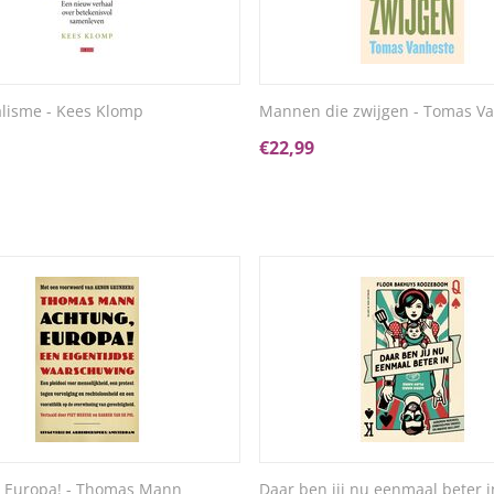
alisme - Kees Klomp
Mannen die zwijgen - Tomas V
€
22,99
, Europa! - Thomas Mann
Daar ben jij nu eenmaal beter in