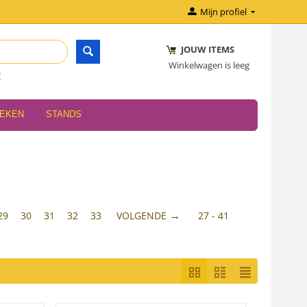
Mijn profiel
JOUW ITEMS
Winkelwagen is leeg
r
OEKEN
STANDS
29
30
31
32
33
VOLGENDE
27 - 41