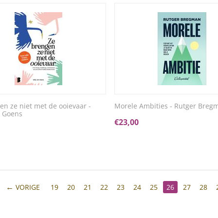
en ze niet met de ooievaar -
Morele Ambities - Rutger Breg
n Goens
€
23,00
VORIGE
19
20
21
22
23
24
25
26
27
28