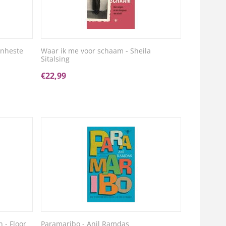
anheste
Waar ik me voor schaam - Sheila
Sitalsing
€
22,99
 - Floor
Paramaribo - Anil Ramdas