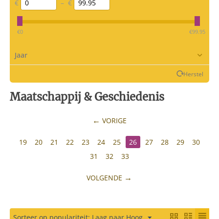
€
–
€
‎€
0
‎€
99.95
Jaar
Herstel
Maatschappij & Geschiedenis
VORIGE
19
20
21
22
23
24
25
26
27
28
29
30
31
32
33
VOLGENDE
Sorteer op populariteit: Laag naar Hoog